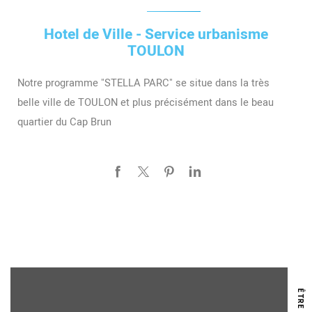
Hotel de Ville - Service urbanisme
TOULON
Notre programme "STELLA PARC" se situe dans la très
belle ville de TOULON et plus précisément dans le beau
quartier du Cap Brun
Ê
R
E
R
A
P
P
E
L