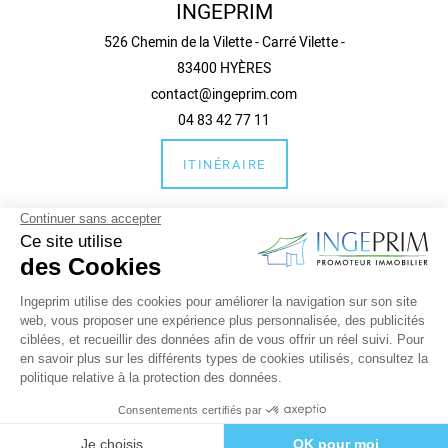
INGEPRIM
526 Chemin de la Vilette - Carré Vilette -
83400 HYÈRES
contact@ingeprim.com
04 83 42 77 11
ITINÉRAIRE
Guide local et liens
Informations complémentaires
Mentions légales
Politique de confidentialité
place
mail
call
ACCÈS
CONTACT
TÉL