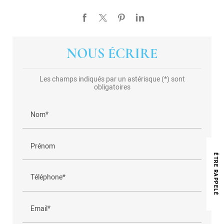
NOUS ÉCRIRE
Les champs indiqués par un astérisque (*) sont
obligatoires
Nom*
Prénom
Ê
R
E
R
A
P
P
E
L
T
É
Téléphone*
Email*