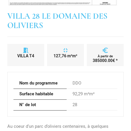
VILLA 28 LE DOMAINE DES
OLIVIERS
meeting_room
fullscreen_exit
euro
VILLA T4
127,76 m²m²
À partir de
385000.00€ *
Nom du programme
DDO
Surface habitable
92,29 m²m²
N° de lot
28
Au coeur d’un parc d’oliviers centenaires, à quelques