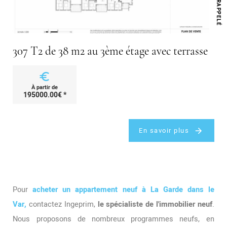
T
É
307 T2 de 38 m2 au 3ème étage avec terrasse
euro
À partir de
195000.00€ *
En savoir plus
Pour
acheter un appartement neuf à La Garde dans le
Var,
contactez Ingeprim,
le spécialiste de l'immobilier neuf
.
Nous proposons de nombreux programmes neufs, en