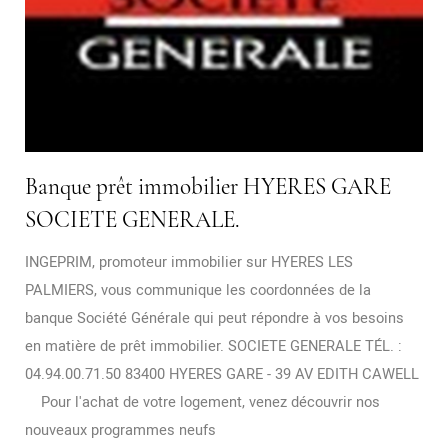
Banque prêt immobilier HYERES GARE
SOCIETE GENERALE.
INGEPRIM, promoteur immobilier sur HYERES LES
PALMIERS, vous communique les coordonnées de la
banque Société Générale qui peut répondre à vos besoins
en matière de prêt immobilier. SOCIETE GENERALE TÉL. :
04.94.00.71.50 83400 HYERES GARE - 39 AV EDITH CAWELL
Pour l'achat de votre logement, venez découvrir nos
nouveaux programmes neufs