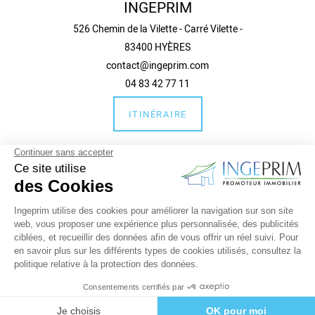
INGEPRIM
526 Chemin de la Vilette - Carré Vilette -
83400 HYÈRES
contact@ingeprim.com
04 83 42 77 11
ITINÉRAIRE
Guide local et liens
Informations complémentaires
Mentions légales
Politique de confidentialité
place
mail
call
ACCÈS
CONTACT
TÉL