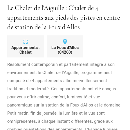
Le Chalet de l'Aiguille : Chalet de 4
appartements aux pieds des pistes en centre
de station de la Foux d'Allos
fullscreen
place
Appartements :
La Foux d'Allos
Chalet
(04260)
Résolument contemporain et parfaitement intégré à son
environnement, le Chalet de l’Aiguille, programme neuf
composé de 4 appartements allie merveilleusement
tradition et modernité. Ces appartements ont été conçus
pour vous offrir calme, confort, luminosité et vue
panoramique sur la station de la Foux d'Allos et le domaine.
Petit matin, fin de journée, la lumière et la vue sont
omniprésentes, à chaque instant différentes, grâce aux
doubles orientations des appartements. L’Espace lumière,