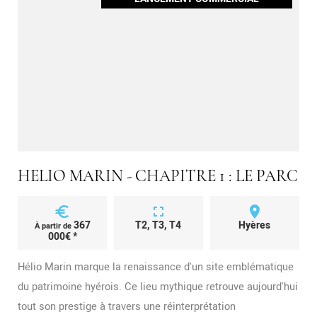
HELIO MARIN - CHAPITRE 1 : LE PARC
euro
fullscreen
place
367
T2, T3, T4
Hyères
À partir de
000€ *
Hélio Marin marque la renaissance d'un site emblématique
du patrimoine hyérois. Ce lieu mythique retrouve aujourd'hui
tout son prestige à travers une réinterprétation