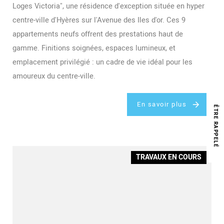
Loges Victoria", une résidence d'exception située en hyper
centre-ville d'Hyères sur l'Avenue des Iles d'or. Ces 9
appartements neufs offrent des prestations haut de
gamme. Finitions soignées, espaces lumineux, et
emplacement privilégié : un cadre de vie idéal pour les
amoureux du centre-ville.
En savoir plus
Ê
R
E
R
A
P
P
E
L
T
É
TRAVAUX EN COURS