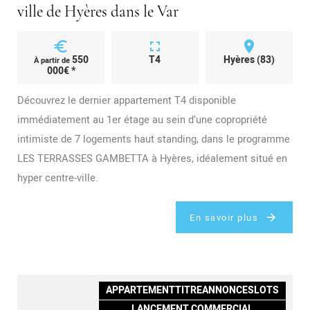
ville de Hyères dans le Var
euro
fullscreen
place
550
T4
Hyères (83)
À partir de
000€ *
Découvrez le dernier appartement T4 disponible
immédiatement au 1er étage au sein d’une copropriété
intimiste de 7 logements haut standing, dans le programme
LES TERRASSES GAMBETTA à Hyères, idéalement situé en
hyper centre-ville.
En savoir plus
APPARTEMENTTITREANNONCESLOTS
LANCEMENT COMMERCIAL